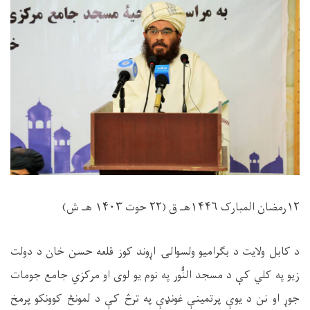
۱۲رمضان المبارک ۱۴۴۶هـ ق (۲۲ حوت ۱۴۰۳ هـ ش)
د کابل ولایت د بګرامیو ولسوالۍ اړوند کوز قلعه حسن خان د دولت
زیو په کلي کې د مسجد النُّور په نوم یو لوی او مرکزي جامع جومات
جوړ او نن د یوې پرتمینې غونډې په ترڅ کې د لمونځ کوونکو پرمخ