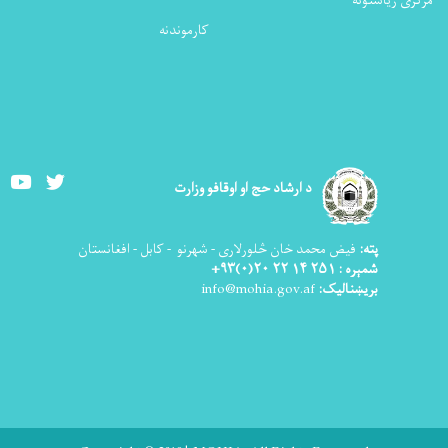
مرکزی ریاستونه
کارموندنه
Youtube
Twitter
د ارشاد حج او اوقافو وزارت
پته:
فیض محمد خان څلورلاری - شهرنو - کابل - افغانستان
شمېره : ۲۵۱ ۱۴ ۲۲ ۲۰(۰)۹۳+
بریښنالیک:
info@mohia.gov.af