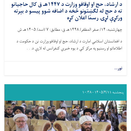
د ارشاد، حج او اوقافو وزارت د ۱۴۴۷هـ ق کال حاجیانو
ته د حج له لګښتونو څخه د اضافه شوو پیسو د بېرته
ورکړې لړۍ رسمًا اعلان کړه
چهارشنبه،
۱۴/
صفر المظفر/
۱۴۴۸
هـ ق، مطابق:
۷ /
اسد/
۱۴۰۵
هـ ش
د افغانستان اسلامي امارت د ارشاد، حج او اوقافو وزارت نن د حکومت د
اطلاعاتو او رسنیو په مرکز کې د یوه خبري کنفرانس له لارې د. . .
نور...
پنجشنبه ۱۴۰۵/۴/۱۱ - ۱۰:۳۸