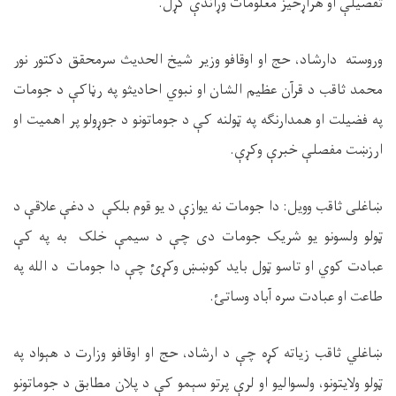
تفصیلې او هراړخیز معلومات وړاندې کړل
.
وروسته دارشاد، حج او اوقافو وزیر شیخ الحدیث سرمحقق دکتور نور
محمد ثاقب د قرآن عظیم الشان او نبوي احادیثو په رڼاکې د جومات
په فضیلت او همدارنګه په ټولنه کې د جوماتونو د جوړولو پر اهمیت او
ارزښت مفصلې خبرې وکړې
.
ښاغلی ثاقب وویل: دا جومات نه یوازې د یو قوم بلکې د دغې علاقې د
ټولو ولسونو یو شریک جومات دی چې د سیمې خلک به په کې
عبادت کوي او تاسو ټول باید کوښښ وکړئ چې دا جومات د الله په
طاعت او عبادت سره آباد وساتئ
.
ښاغلي ثاقب زیاته کړه چې د ارشاد، حج او اوقافو وزارت د هېواد په
ټولو ولایتونو، ولسوالیو او لرې پرتو سېمو کې د پلان مطابق د جوماتونو