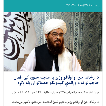
پنجشنبه ۱۴۰۵/۳/۲۸ - ۲۳:۲۲
د ارشاد، حج او اوقافو وزیر په مدینه منوره کې افغان
حاجیانو ته د وړاندې کېدونکو خدماتو ارزونه وکړه
چهارشنبه،
۱/
محرم الحرام/
۱۴۴۸
هـ ق، مطابق:
۲۷ /
جوزا /
۱۴۰۵
هـ ش
د ارشاد، حج او اوقافو وزیر محترم شیخ الحدیث سرمحقق دکتور نورمحمد