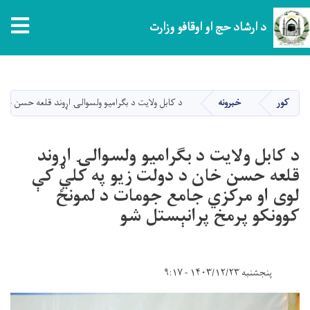
د ارشاد حج او اوقافو وزارت
اصلي
منځپانګه
دانګل
کور
خبرونه
د کابل ولایت د بګرامیو ولسوالۍ اړوند قلعه حسن خا
د کابل ولایت د بګرامیو ولسوالۍ اړوند
قلعه حسن خان د دولت زیو په کلي کې
لوی او مرکزي جامع جومات د لمونځ
کوونکو پرمخ پرانېستل شو
پنجشنبه ۱۴۰۳/۱۲/۲۳ - ۹:۱۷