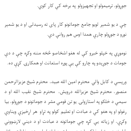
جوړولو، ترمیمولو او تجهیزولو په برخه کې کار کوي
.
چې د یو شمېر لویو جامع جوماتونو کار پای ته رسیدلی او د یو شمېر
نورو د جوړولو چارې همدا اوس هم روانې دي
.
نوموړي په خپلو خبرو کې له هغو اشخاصو څخه مننه وکړه چې د دې
جومات د جوړېدو په چارو کې يې پوره استعانت او همکارۍ کړې ده
.
ورپسې د کابل والي محترم امین الله عبید، محترم شیخ عزیزالرحمن
منصور، محترم شیخ عزیزالله درویش، محترم شیخ نقیب الله او د
سیمې د خلکو په استازولۍ یو تن قومي مشر د جوماتونو د جوړولو، بیا
رغولو او په هغو کې د عبادت او تعلیم کولو په تړاو هر اړخیزې ویناوې
وکړې، او زیاته يې کړه چې جوماتونه د عبادت او د دیني لارښووني