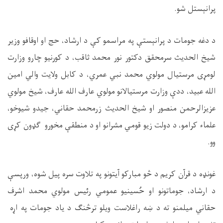
پرانېستل شو
.
د دغه جومات د پرانېستې په مراسمو کې د ارشاد، حج او اوقافو وزیر
شیخ الحدیث سرمحقق دکتور نور محمد ثاقب، د کورنیو چارو وزارت
لومړی مرستیال مولوي محمد نبي عمري، د کابل ولایت والي امین
الله عبید، ددې وزارت مرستیالانو مولوي عارف الله عارف، شیخ مولوي
عزیزالرحمن منصور او شیخ الحدیث زرمحمد حقاني، جیدو شیوخو،
علماء کرامو، د دولت زیو قومي مشرانو او د منطقې مخورو ګډون کړی
وو
.
غونډه د قرآن کریم د څو مبارکو آیتونو په تلاوت سره پیل شوه، ورپسې
د ارشاد، جوماتونو او حُسینیو عمومي رئيس مولوي محمد اشرف
حقاني میلمنو ته د ښه راغلاست ویلو ترڅنګ د یاد جومات په اړه