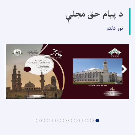
د پیام حق مجلې
نور دلته