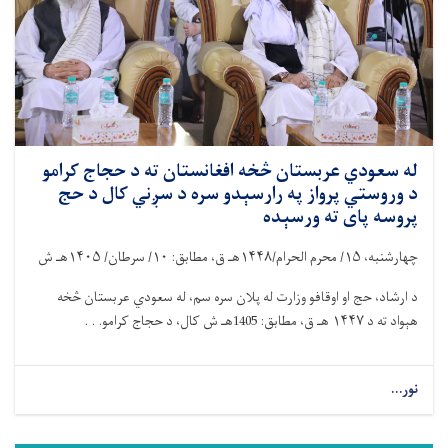
له سعودي عربستان څخه افغانستان ته د حجاج کرامو
د وروستي پرواز په رارسېدو سره د سږني کال د حج
پروسه پای ته ورسېده
چهارشنبه،
۱۵/
محرم الحرام/
۱۴۴۸
هـ ق، مطابق:
۱۰/
سرطان/
۱۴۰۵
هـ ش
د ارشاد، حج او اوقافو وزارت له پلان سره سم، له سعودي عربستان څخه
هېواد ته د
۱۴۴۷
هـ ق، مطابق: 1405هـ ش کال، د حجاج کرامو. . .
نور...