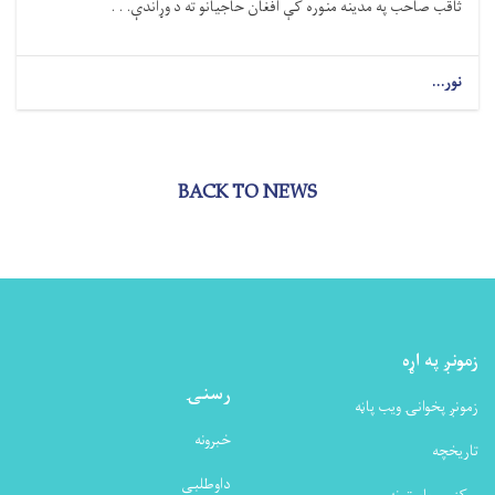
ثاقب صاحب په مدینه منوره کې افغان حاجیانو ته د وړاندې. . .
نور...
BACK TO NEWS
زمونږ په اړه
رسنۍ
زمونږ پخوانۍ ویب پاڼه
خبرونه
تاریخچه
داوطلبی