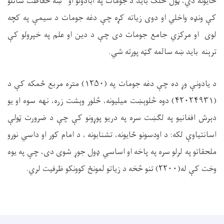
ځایونه دي، ټول خلک باید د جومات په ابادولو او ښه حفاظت ساتلو
کې ونډه واخلي او دوی زیاته کړه چې دغه جومات د سيمې په کچه
لوی او مرکزي جامع جومات دی چې د دین او علم په خپرولو کې
ترېنه باید ښه سالمه ګټه پورته شي
.
د يادونې وړ ده چې دغه جومات په (
۱۲۵۰)
متره مربع ځمکه کې د
(
۴۲۰۲۴۹۳۱)
دوه څلوېښت میلیونه، څلور وېشت زره، نهه سوه او یو
دېرش افغانيو په لګښت سره په دریو پوړونو کې چې د ضرورت ټولې
اسانتياوې لکه: د اودسونو ځایونه، تشنابونه ، د امام کور او داسي نورو
ملحقاتو په لرلو سره په پاخه او اساسي ډول جوړ شوی دی، چې په يوه
وخت کې له(
۲۲۰۰)
تنو څخه د زیاتو لمونځ کوونکو ظرفیت لري
.