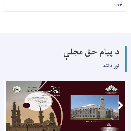
نور...
د پیام حق مجلې
نور دلته