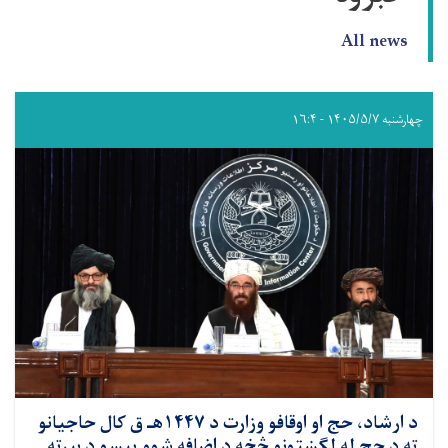
All news
چهارشنبه ۱۴۰۵/۵/۷ - ۱۶:۴
د ارشاد، حج او اوقافو وزارت د ۱۴۴۷هـ ق کال حاجیانو
ته د حج له لګښتونو څخه د اضافه شوو پیسو د بېرته