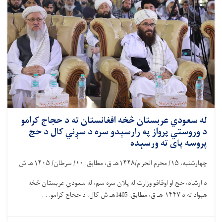
له سعودي عربستان څخه افغانستان ته د حجاج کرامو
د وروستي پرواز په رارسېدو سره د سږني کال د حج
پروسه پای ته ورسېده
چهارشنبه،
۱۵/
محرم الحرام/
۱۴۴۸
هـ ق، مطابق:
۱۰/
سرطان/
۱۴۰۵
هـ ش
د ارشاد، حج او اوقافو وزارت له پلان سره سم، له سعودي عربستان څخه
هېواد ته د
۱۴۴۷
هـ ق، مطابق: 1405هـ ش کال، د حجاج کرامو. . .