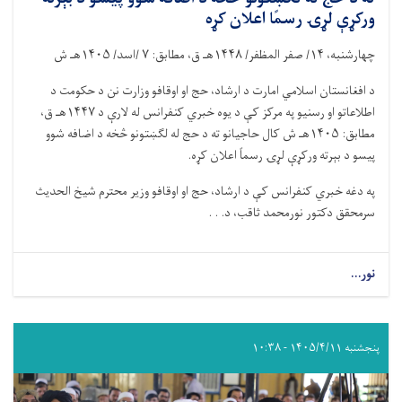
ورکړې لړۍ رسمًا اعلان کړه
چهارشنبه،
۱۴/
صفر المظفر/
۱۴۴۸
هـ ق، مطابق:
۷ /
اسد/
۱۴۰۵
هـ ش
د افغانستان اسلامي امارت د ارشاد، حج او اوقافو وزارت نن د حکومت د
اطلاعاتو او رسنیو په مرکز کې د یوه خبري کنفرانس له لارې د
۱۴۴۷
هـ ق،
مطابق:
۱۴۰۵
هـ ش کال حاجیانو ته د حج له لګښتونو څخه د اضافه شوو
پیسو د بېرته ورکړې لړۍ رسماً اعلان کړه.
په دغه خبري کنفرانس کې د ارشاد، حج او اوقافو وزیر محترم شیخ الحدیث
سرمحقق دکتور نورمحمد ثاقب، د. . .
نور...
پنجشنبه ۱۴۰۵/۴/۱۱ - ۱۰:۳۸