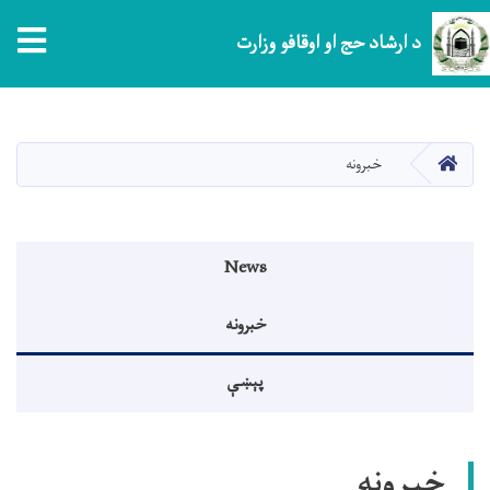
tion
د ارشاد حج او اوقافو وزارت
اصلي
منځپانګه
دانګل
کور
خبرونه
Events menu
News
خبرونه
پېښې
خبرونه