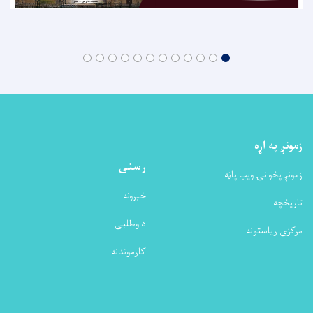
زمونږ په اړه
رسنۍ
زمونږ پخوانۍ ویب پاڼه
خبرونه
تاریخچه
داوطلبی
مرکزی ریاستونه
کارموندنه