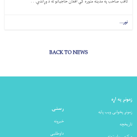
ثاقب صاحب په مدینه منوره کې افغان حاجیانو ته د وړاندې. . .
نور...
BACK TO NEWS
زمونږ په اړه
رسنۍ
زمونږ پخوانۍ ویب پاڼه
خبرونه
تاریخچه
داوطلبی
مرکزی ریاستونه