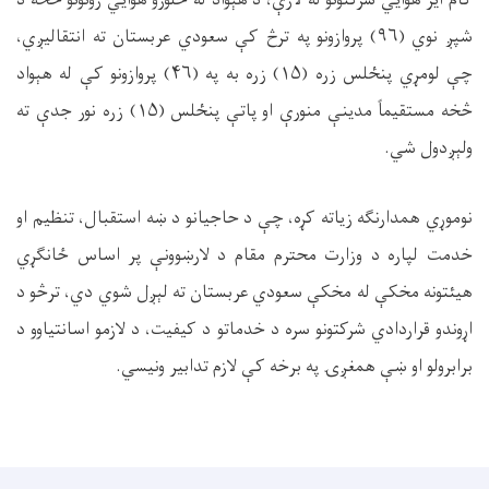
شپږ نوي (
۹۶)
پروازونو په ترڅ کې سعودي عربستان ته انتقالیږي،
چې لومړي پنځلس زره (
۱۵)
زره به په (
۴۶)
پروازونو کې له هېواد
څخه مستقیماً مدینې منورې او پاتې پنځلس (
۱۵)
زره نور جدې ته
ولېږدول شي
.
نوموړي همدارنګه زیاته کړه، چې د حاجیانو د ښه استقبال، تنظیم او
خدمت لپاره د وزارت محترم مقام د لارښوونې پر اساس ځانګړي
هیئتونه مخکې له مخکې سعودي عربستان ته لېږل شوي دي، ترڅو د
اړوندو قراردادي شرکتونو سره د خدماتو د کیفیت، د لازمو اسانتیاوو د
برابرولو او ښې همغږۍ په برخه کې لازم تدابیر ونیسي
.