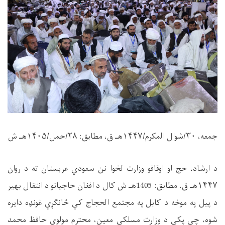
جمعه،
۳۰/
شوال المکرم/
۱۴۴۷
هـ ق، مطابق:
۲۸/
حمل/
۱۴۰۵
هـ ش
د ارشاد، حج او اوقافو وزارت لخوا نن سعودي عربستان ته د روان
۱۴۴۷
هـ ق، مطابق: 1405هـ ش کال د افغان حاجیانو د انتقال بهیر
د پیل په موخه د کابل په مجتمع الحجاج کې ځانګړې غونډه دایره
شوه، چې پکې د وزارت مسلکي معین، محترم مولوي حافظ محمد