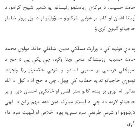
حامد حسیب، د مرکزي ریاستونو رئیسانو، یو شمېر شیوخ کرامو، د
آریانا افغان او کام ایر هوايي شرکتونو مسؤولینو او د اول پرواز شاملو
حاجیانو ګډون کړی ؤ
.
په دې غونډه کې د وزارت مسلکي معین، ښاغلي حافظ مولوي محمد
حامد حسیب ارزښتناکه علمي وینا وکړه، چې پکې یې د حج د
سپېڅلې فریضې پر معنوي ابعادو او شرعي حکمتونو رڼا واچوله.
نوموړي حاجیانو ته په خطاب کې وویل، چې د حج اداء کول د الله
تعالی له لوري پر بنده ګانو ستر فضل او ځانګړی احسان دی او پر
حاجیانو لازمه ده چې د اسلام مبارک دین دغه مهم رکن د الهي
لارښوونو او شرعي طریقې سره سم په پوره اخلاص او لِلّٰهيت سره اداء
کړي
.