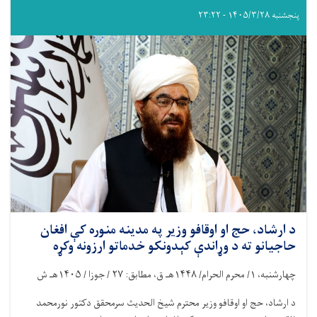
پنجشنبه ۱۴۰۵/۳/۲۸ - ۲۳:۲۲
د ارشاد، حج او اوقافو وزیر په مدینه منوره کې افغان
حاجیانو ته د وړاندې کېدونکو خدماتو ارزونه وکړه
چهارشنبه،
۱/
محرم الحرام/
۱۴۴۸
هـ ق، مطابق:
۲۷ /
جوزا /
۱۴۰۵
هـ ش
د ارشاد، حج او اوقافو وزیر محترم شیخ الحدیث سرمحقق دکتور نورمحمد