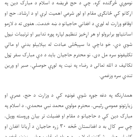
نوموړي څرګنده کړه، چې د حج فریضه د اسلام د مبارک دین په
ارکانو کې ځانګړی مقام او لوړ شرعي اهمیت لري او د ارشاد، حج او
اوقافو وزارت له لوري د افغاني حاجیانو د ښه خدمت، هغوی ته د لازمو
اسانتیاوو برابرولو او هر اړخیز تنظیم لپاره پوره تدابیر او ترتیبات نیول
شوي دي، خو داچې دا سپېڅلی عبادت له بېلابېلو بدني او مالي
تکلیفونو سره مل دی، نو محترم حاجیان باید د دې مبارک سفر ټول
تکالیف د الله تعالی د رضاء په نیت په لوړې حوصلې، صبر او ورین
تندي سره وزغمي
.
همدارنګه په دغه جوړه شوې غونډه کې د وزارت د حج، عمرې او
زیارتونو عمومي رئیس، محترم مولوي محمد نبي محمدي، د اسلام په
مبارک دین کې د حاجیانو د مقام او فضیلت تر بیان وروسته وویل،
چې سږ کال به د افغانستان څخه
۳۰
زره حاجیان د آریانا افغان او
کام ایر هوايي شرکتونو له لارې، د هېواد له څلورو هوايي زونونو څخه د