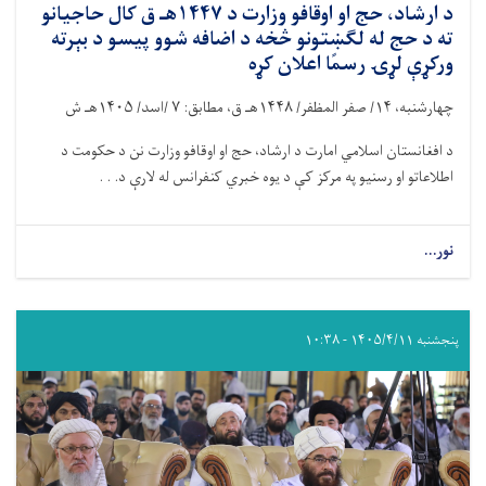
د ارشاد، حج او اوقافو وزارت د ۱۴۴۷هـ ق کال حاجیانو
ته د حج له لګښتونو څخه د اضافه شوو پیسو د بېرته
ورکړې لړۍ رسمًا اعلان کړه
چهارشنبه،
۱۴/
صفر المظفر/
۱۴۴۸
هـ ق، مطابق:
۷ /
اسد/
۱۴۰۵
هـ ش
د افغانستان اسلامي امارت د ارشاد، حج او اوقافو وزارت نن د حکومت د
اطلاعاتو او رسنیو په مرکز کې د یوه خبري کنفرانس له لارې د. . .
نور...
پنجشنبه ۱۴۰۵/۴/۱۱ - ۱۰:۳۸