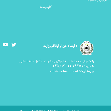
کارموندنه
Youtube
Twitter
د ارشاد حج او اوقافو وزارت
پته:
فیض محمد خان څلورلاری - شهرنو - کابل - افغانستان
شمېره : ۲۵۱ ۱۴ ۲۲ ۲۰(۰)۹۳+
بریښنالیک:
info@mohia.gov.af