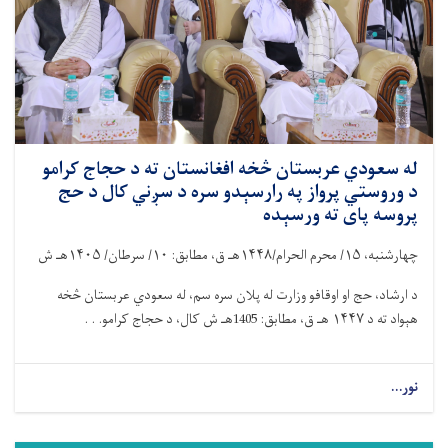
له سعودي عربستان څخه افغانستان ته د حجاج کرامو
د وروستي پرواز په رارسېدو سره د سږني کال د حج
پروسه پای ته ورسېده
چهارشنبه،
۱۵/
محرم الحرام/
۱۴۴۸
هـ ق، مطابق:
۱۰/
سرطان/
۱۴۰۵
هـ ش
د ارشاد، حج او اوقافو وزارت له پلان سره سم، له سعودي عربستان څخه
هېواد ته د
۱۴۴۷
هـ ق، مطابق: 1405هـ ش کال، د حجاج کرامو. . .
نور...