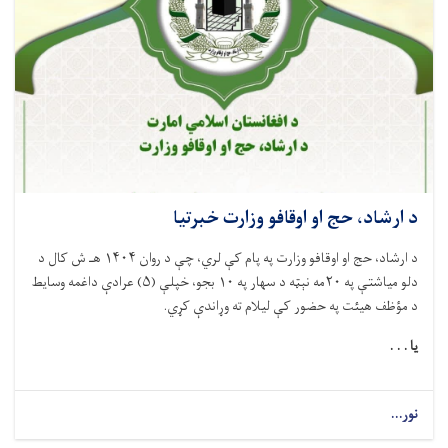
د ارشاد، حج او اوقافو وزارت خبرتیا
د ارشاد، حج او اوقافو وزارت په پام کې لري، چې د روان ۱۴۰۴ هـ ش کال د
دلو
میاشتې په
۲۰
مه نېټه د سهار په ۱۰ بجو، خپلې (۵) عرادې داغمه وسایط
د مؤظف هیئت په حضور کې لیلام ته وړاندې کړي
.
یا . . .
نور...