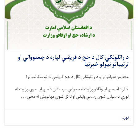
د راتلونکي کال د حج د فریضې لپاره د چمتووالي او
ترتیباتو نیولو خبرتیا
محترمو هېوادوالو او د راتلونکي کال د حج فریضې درنو متقاضیانو!
د ارشاد، حج او اوقافو وزارت د سعودي عربستان د حج او عمرې وزارت له
لوري د سپارل شوې رسمي وثیقې او ټاکل شوي مهالویش له مخې . . .
نور...