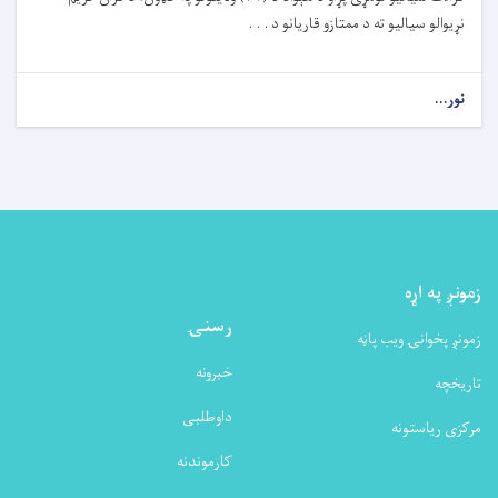
نړیوالو سیالیو ته د ممتازو قاریانو د . . .
نور...
زمونږ په اړه
رسنۍ
زمونږ پخوانۍ ویب پاڼه
خبرونه
تاریخچه
داوطلبی
مرکزی ریاستونه
کارموندنه