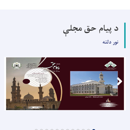
د پیام حق مجلې
نور دلته