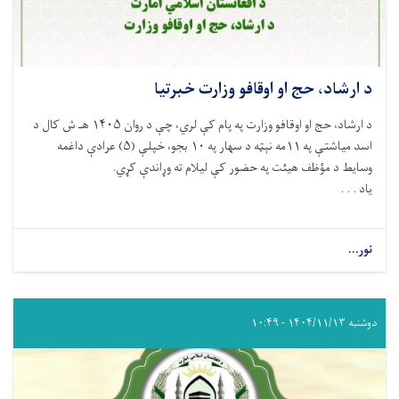
د ارشاد، حج او اوقافو وزارت خبرتیا
د ارشاد، حج او اوقافو وزارت په پام کې لري، چې د روان ۱۴۰۵ هـ ش کال د
اسد میاشتې په ۱۱مه نېټه د سهار په ۱۰ بجو، خپلې (۵) عرادې داغمه
وسایط د مؤظف هیئت په حضور کې لیلام ته وړاندې کړي.
یاد . . .
نور...
دوشنبه ۱۴۰۴/۱۱/۱۳ - ۱۰:۴۹