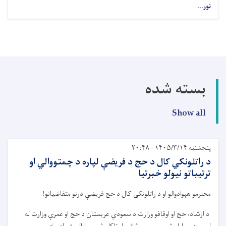
نور...
بسته شده
Show all
پنجشنبه ۱۴۰۵/۳/۱۴ - ۲۰:۴۸
د راتلونکي کال د حج د فریضې لپاره د چمتووالي او
ترتیباتو نیولو خبرتیا
محترمو هېوادوالو او د راتلونکي کال د حج فریضې درنو متقاضیانو!
د ارشاد، حج او اوقافو وزارت د سعودي عربستان د حج او عمرې وزارت له