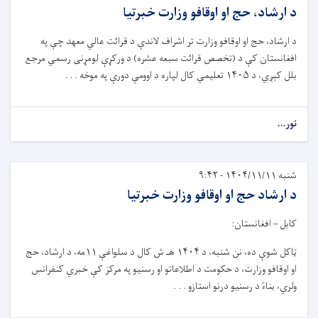
د ارشاد، حج او اوقافو وزارت خبرتیا
د ارشاد، حج او اوقافو وزارت
تر اشراف لاندې
د قرائت عالي معهد چې په
افغانستان کې د (تخصص قرائت سبعه عشره) د ورکړې لومړنی رسمي مرجع
بلل کېږي، د
۱۴۰۵
تعلیمي کال لپاره د اوومې دورې په موخه . . .
نور...
شنبه ۱۴۰۴/۱۱/۱۱ - ۹:۴۲
د ارشاد حج او اوقافو وزارت خبرتیا
کابل – افغانستان:
ټاکل شوې ده، نن شنبه، د
۱۴۰۴
هـ ش کال د سلواغې ١١مه، د ارشاد، حج
او اوقافو وزارت، د حکومت د اطلاعاتو او رسنیو په مرکز کې خبري کنفرانس
ولري، بناءً د رسنیو درنو استازو . . .