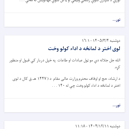
لوري د سپارل شوې رسمي وثیقې او ټاکل شوي مهالویش له مخې . . .
نور...
دوشنبه ۱۴۰۵/۳/۴ - ۱۶:۱
لوی اختر د لمانځه د اداء کولو وخت
الله جل جلاله دې
مو
ټول عبادات او طاع
ات
په خپل دربار کې قبول او منظور
کړه.
د ارشاد، حج او اوقاف محترم وزارت
عالی مقام
د
(
۱۴۴۷
هـ.ق کال د لوی
اختر د لمانځه
د ادا
ء
‌ کولو
وخت چې له
۱۴۰ . . .
نور...
دوشنبه ۱۴۰۴/۱۲/۱۱ - ۱۱:۱۸