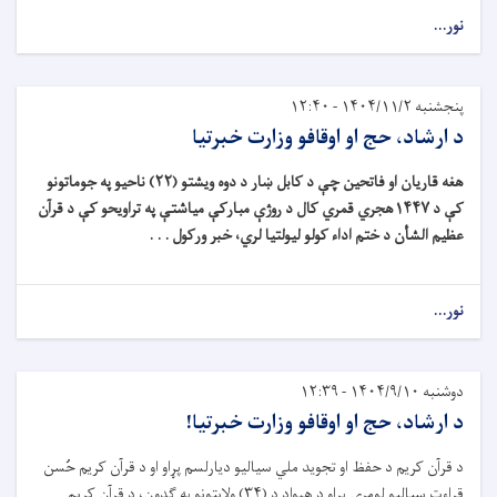
نور...
پنجشنبه ۱۴۰۴/۱۱/۲ - ۱۲:۴۰
د ارشاد، حج او اوقافو وزارت خبرتیا
هغ
ه
قاریان او فاتحین چې د کابل ښار د دوه ویشتو (
۲۲)
ناحیو په جوماتونو
کې د
۱۴۴۷
هجري قمري کال د روژې مبارکې میاشتې په تراویحو کې د قرآن
عظیم الش
أ
ن د ختم اداء کولو لیولتیا لري
،
خبر ورکول . . .
نور...
دوشنبه ۱۴۰۴/۹/۱۰ - ۱۲:۳۹
د ارشاد، حج او اوقافو وزارت خبرتیا!
د قرآن کریم د حفظ او تجوید ملي سیالیو دیارلسم پړاو او د قرآن کریم حُسن
قراءت سیالیو لومړی پړاو د هېواد د (
۳۴)
ولایتونو په ګډون، د قرآن کریم