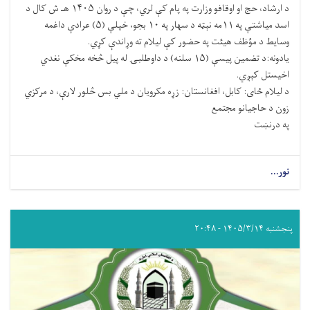
د ارشاد، حج او اوقافو وزارت په پام کې لري، چې د روان ۱۴۰۵ هـ ش کال د
اسد میاشتې په ۱۱مه نېټه د سهار په ۱۰ بجو، خپلې (۵) عرادې داغمه
وسایط د مؤظف هیئت په حضور کې لیلام ته وړاندې کړي.
یادونه:د تضمین پیسې (۱۵ سلنه) د داوطلبۍ له پیل څخه مخکې نغدي
اخیستل کېږي.
د لیلام ځای: کابل، افغانستان: زړه مکرویان د ملي بس څلور لارې، د مرکزي
زون د حاجیانو مجتمع
په درنښت
نور...
پنجشنبه ۱۴۰۵/۳/۱۴ - ۲۰:۴۸