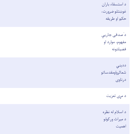
د استسقاء باران
غوښتلو ضرورت،
حکم او طریقه
د َصدقی جاريې
مفهوم، موارد او
فضیلتونه
دديني
شعائرواومقدساتو
درناوی
د مړی تعزیت
د اسلام له نظره
د میراث ورکولو
اهمیت