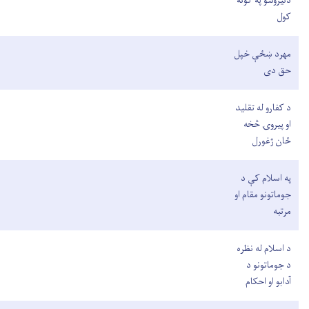
دتیروتنو په ګوته
کول
مهرد ښځې خپل
حق دی
د کفارو له تقلید
او پیروۍ څخه
ځان ژغورل
په اسلام کې د
جوماتونو مقام او
مرتبه
د اسلام له نظره
د جوماتونو د
آدابو او احکام