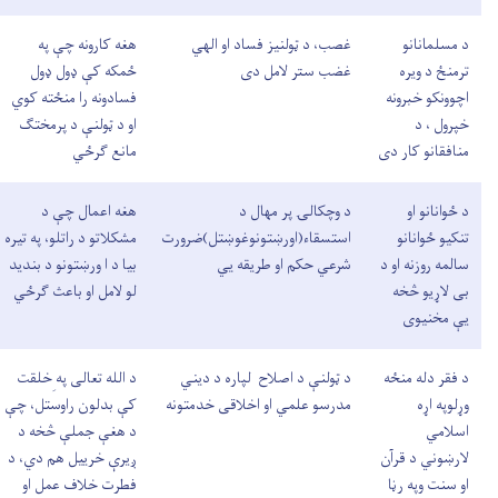
د مسلمانانو
غصب، د ټولنیز فساد او الهي
هغه کارونه چې په
ترمنځ د ویره
غضب ستر لامل دی
ځمکه کې ډول ډول
اچوونکو خبرونه
فسادونه را منځته کوي
خپرول ، د
او د ټولنې د پرمختګ
منافقانو کار دی
مانع ګرځي
د ځوانانو او
د وچکالۍ پر مهال د
هغه اعمال چې د
تنکیو ځوانانو
استسقاء(اورښتونوغوښتل)ضرورت
مشکلاتو د راتلو، په تیره
سالمه روزنه او د
شرعي حکم او طریقه یي
بیا د ا ورښتونو د بندید
بی لاړیو څخه
لو لامل او باعث ګرځي
يې مخنیوی
د فقر دله منځه
د ټولنې د اصلاح لپاره د دیني
د الله تعالی په ِخلقت
وړلوپه اړه
مدرسو علمي او اخلاقی خدمتونه
کې بدلون راوستل، چې
اسلامي
د هغې جملې څخه د
لارښوني د قرآن
ږيرې خرییل هم دي، د
او سنت وپه رڼا
فطرت خلاف عمل او