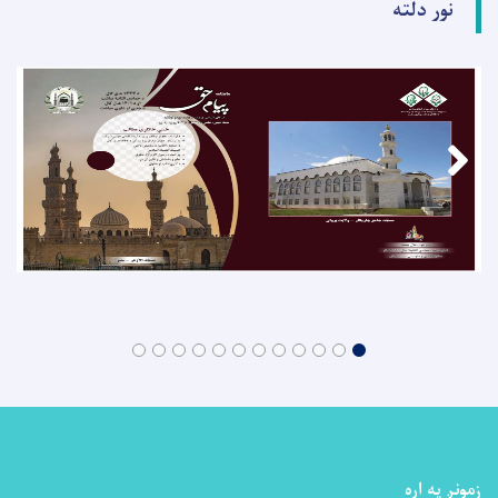
نور دلته
زمونږ په اړه