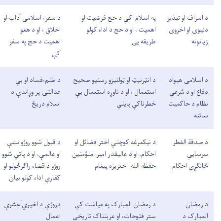
د اسراف او تبذیر
په اسلام کې د حج فرضیت او
د سفر، اسلامی آداب او
دنیوی او اخروی
اهمیت ، او د حج د اداء کولو
اخلاق ، او د هغو
زیانونه
طریقه يی
اهمیت د حج په سفر
کې
د اسلامی هیواد
د انټرنېټ او ټولنیزو رسنیو صحیح
د ظلم،فساد او بې
دفاع او د شرعي
استعمال ، او د ناوړه استعمال يې
عدالتۍ پر وړاندې د
نظام د حاکمیت
خطرناکې پايلې
اسلام دریځ
ساتنه
د صدقة الفطر
د نیکمرغه کوچني اختر فضائل او
د قبول شوو روژو نښې
سرساییِ
احکام، او د عالیقدر امیر املؤمنین
او عالمې، او د پاتي شوو
ځانګړي احکام
حفظه الله اختریزه پيغام
روژو د قضاء راګرځولو او
کفارې اداء کولو بیان
د رمضان
د رمضان المبارک په میاشت کې
دروژې د اخیري َعشرې
المبارک د
ستر فتوحات، او عربتناک تاریخي
اعمال