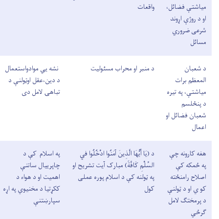
میاشتې فضائل،
واقعات
او د روژې اړوند
شرعی ضروري
مسائل
د شعبان
د منبر او محراب مسئولیت
نشه يي موادواستعمال
المعظم برات
د دین،عقل اوټولنې د
میاشتې، په تیره
تباهۍ لامل دی
د پنځلسم
شعبان فضائل او
اعمال
هغه کارونه چې
د
(
يَا أَيُّهَا الَّذِينَ آمَنُوا ادْخُلُوا فِي
په اسلام کې د
په ځمکه کې
السِّلْمِ كَافَّةً) مبارک
آیت تشریح او
چاپريیال ساتنې
اصلاح رامنځته
په ټولنه کې د اسلام پوره عملی
اهمیت او د هواء د
کو ي او د ټولنې
کول
ککړتیا د مخنیوي په اړه
د پرمختګ لامل
سپارښتنې
ګرځي