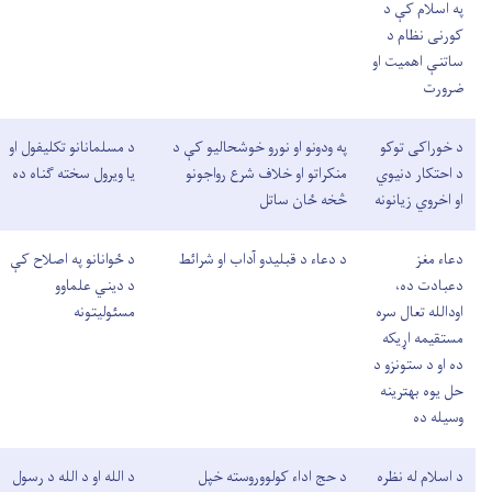
په اسلام کې د
کورنی نظام د
ساتنې اهمیت او
ضرورت
د خوراکی توکو
په ودونو او نورو خوشحالیو کې د
د مسلمانانو تکلیفول او
د احتکار دنیوي
منکراتو او خلاف شرع رواجونو
یا ویرول سخته ګناه ده
او اخروي زیانونه
څخه ځان ساتل
دعاء مغز
د دعاء د قبلیدو آداب او شرائط
د ځوانانو په اصلاح کې
دعبادت ده،
د دیني علماوو
اودالله تعال سره
مسئولیتونه
مستقیمه اړیکه
ده او د ستونزو د
حل يوه بهترینه
وسیله ده
د اسلام له نظره
د حج اداء کولووروسته خپل
د الله او د الله د رسول