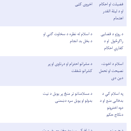
فضیلت او احکام
اخروی کټی
او د لیلة القدر
اهتمام
د روژو د قضایی
د اسلام له نظره د سخاوت ګتې او
راګرڅول او د
د بخل بد انجام
کفاري احکام
اسلام د اخوت،
د مشرانو احترام او درناوی او پر
نصیحت او تحمل
کشرانو شفقت
دین دی
په اسلام کي د
د مسلامنانو تر منځ پر یوبل د نیت
بدفالی منع او د
بدولو او یوبل سره دښمنۍ
دوه اخترونو
دنکاح حکم
د حرمینو
د ترافیکي پیښود مخنیوي ضرورت