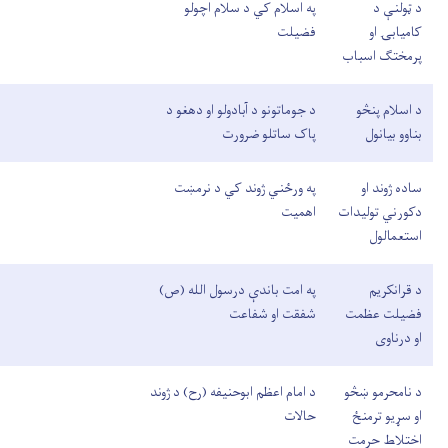
د ټولنې د
په اسلام کي د سلام اچولو
کامیابۍ او
فضیلت
پرمختګ اسباب
د اسلام پنڅو
د جوماتونو د آبادولو او دهغو د
بناوو بیانول
پاک ساتلو ضرورت
ساده ژوند او
په ورځني ژوند کي د نرمښت
دکورني تولیدات
اهمیت
استعمالول
د قرانکریم
په امت باندې درسول الله (ص)
فضیلت عظمت
شفقت او شفاعت
او درناوی
د نامحرمو ښڅو
د امام اعظم ابوحنیفه (رح) د ژوند
او سړیو ترمنځ
حالات
اختلا‍ط حرمت