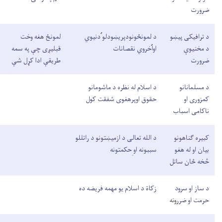
ضرورت
د ترافیکی پیښو
د لمونځونودپريښودلو ُدنیوي
لمونځ هغه وخت
د مخنیوې
اواُخروي نقصانات
قبلیږی چې په سمه
ضرورت
طریقې ادا کړل شې
د مسلمانانو
د اسلام له نظره د ماشومانو
کمزوری او
حقوق اوپرهغوی شفقت کول
ناکامی اسباب
کبیره ګناهونو
د الله تعالی د ازميښتونو د راتللو
بیان او له هغو
سببونه او ِحکمتونه
څخه ځان ساتل
د ساز او سرود
زکاة د اسلام یو مهمه فریضه ده
حرمت او ض
ررونه