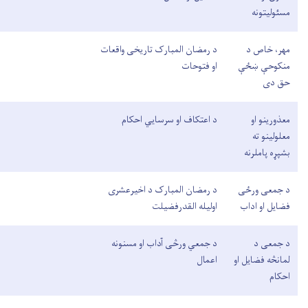
مسئولیتونه
مهر، خاص د
د رمضان المبارک تاریخی واقعات
منکوحې ښځې
او فتوحات
حق دی
معذورینو او
د اعتکاف او سرسایي احکام
معلولینو ته
بشپړه پاملرنه
د جمعی ورځی
د رمضان المبارک د اخیرعشری
فضایل او اداب
اولیله القدرفضیلت
د جمعی د
د جمعي ورڅی آداب او مسنونه
لمانڅه فضایل او
اعمال
احکام