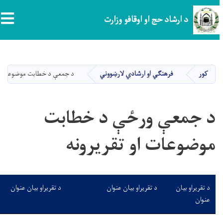
tion
د ارشاد حج او اوقافو وزارت
اصلي
منځپانګه
دانګل
کور
فرهنګي او ارشادي لارښووني
د جمعې د خطابت موضوعات او ت
د جمعې ورځې د خطابت
موضوعات او تقریرونه
د تقریراو بیان
د تقریراو بیان عنوان
د تقریراو بیان عنوان
عنوان