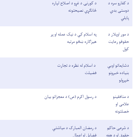
د کفارو سره د
د کورنۍ د غړو د اصلاح لپاره
دوستی بدي
ځانګړي نصیحتونه
پایلي
د مور اوپلار د
په اسلام کې د نیک عمله او پر
حقوقو رعایت
هیزګاره ښځو مرتبه
کول
دشایعاتو اوبې
د اسلام له نظره د تجارت
بنیاده خبرونو
فضیلت
خپرولو
د منافقینو
د رسول اکرم (ص) د معجزاتو بیان
علامی او
خصلتونه
د شرعی حاکم
د رمضان المبارک د میاشتې
حقوق او د هغه
فضایل او اعمال