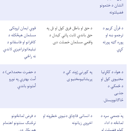
الشان د ختمونو
فضیلتونه
د قرآن کریم د
د حق او باطل فرق کول او تل په
قوي ایمان لرونکی
ترجمو ښه او
حق باندې ثابت پاتې کیدل د
مسلمان هېڅکله د
پوره گټه پورته
واقعي مسلمان خصلت دی
کافرانو او فاسقانو د
کړي
تبلیغاتوتراغېزې لاندې
نه راځي
د هواء د ککړتيا
په کورني ژوند کې د
د حضرت محمد(ص) د
مخنيوی کول او
پریشانیومخنیو ی
اُمت بهتري په نورو
د ځمکې د
اُمتونو باندې
جذبی
څاګانوويستل.
په َجمعې سره د
د انسانی قاچاق دنیوی خطرونه او
د فرض لمانڅونو
لمانڅه د اداء
اخروی زیانونه
ترڅنګ سنتونو اهتمام
کولو فضیلت او
هم پکار دی