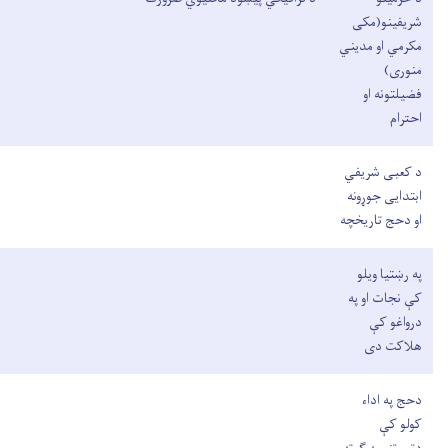
شریفینو(مکی
مکرمي او مدیني
منوری)
فضیلتونه او
احترام
د کعبی شریفي
ابتدایی جوړونه
او دحج تاریخچه
په رښتیا ويلو
کې نجات او په
درواغو کې
هلاکت دی
دحج په اداء
کولو کې