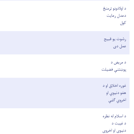
د اولادونو ترمنځ
دعدل رعایت
کول
رشوت یو قبیح
عمل دی
د مریض د
پوښتنې فضیلت
غوره اخلاق او د
هغو دنیوي او
اخروي ګټې
د اسلام له نظره
د غیبت د
دنیوی او اخروی