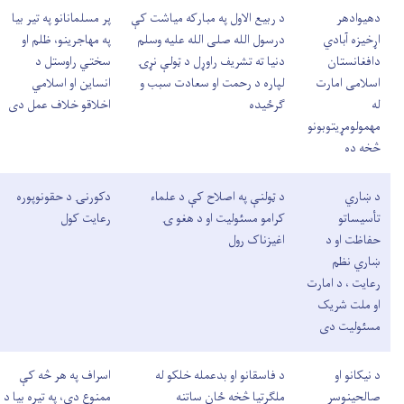
دهیوادهر
د ربیع الاول په مبارکه میاشت کې
پر مسلمانانو په تیر بیا
اړخیزه آبادي
درسول الله صلی الله علیه وسلم
په مهاجرینو، ظلم او
دافغانستان
دنیا ته تشریف راوړل د ټولې نړۍ
سختي راوستل د
اسلامی امارت
لپاره د رحمت او سعادت سبب و
انساين او اسلامي
له
گرځیده
اخلاقو خلاف عمل دی
مهمولومړیتوبونو
څخه ده
د ښاري
د ټولنې په اصلاح کې د علماء
دکورنۍ د حقونوپوره
تأسیساتو
کرامو مسئولیت او د هغو ۍ
رعایت کول
حفاظت او د
اغیزناک رول
ښاري نظم
رعایت ، د امارت
او ملت شریک
مسئولیت دی
د نیکانو او
د فاسقانو او بدعمله خلکو له
اسراف په هر څه کې
صالحینوسر
ملګرتیا څخه ځان ساتنه
ممنوع دی، په تیره بیا د