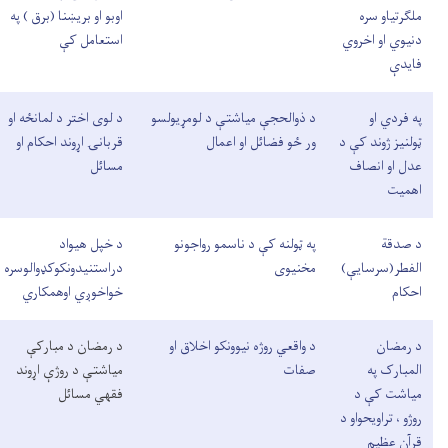
ملګرتیاو سره
اوبو او بريښنا (برق ) په
دنیوي او اخروي
استعامل کې
فایدې
په فردي او
د ذوالحجې میاشتې د لومړیولسو
د لوی اختر د لمانځه او
ټولنیز ژوند کې د
ور ځو فضائل او اعمال
قربانۍ اړوند احکام او
عدل او انصاف
مسائل
اهمیت
د صدقة
په ټولنه کې د ناسمو رواجونو
د خپل هیواد
الفطر(سرسايې)
مخنیوی
دراستنیدونکوکډوالوسره
احکام
خواخوږي اوهمکاري
د رمضان
د واقعي روژه نیوونکو اخلاق او
د رمضان د مبارکې
المبارک په
صفات
میاشتې د روژې اړوند
میاشت کې د
فقهي مسائل
روژو ، تراویحواو د
قرآن عظیم