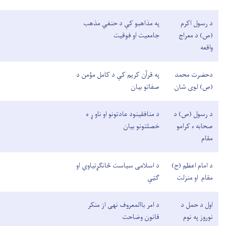
د رسول اکرم
په مذاهبو کې د حنفي مذهب
(ص) د معراج
جامعیت او فوقیت
واقعه
دحضرت محمد
په قرآن کریم کې د کامل مؤمن د
(ص) لوی شان
صفاتو بیان
د رسول (ص) د
د منافقینود عادتونو او ناو ړ ه
صحابه ء کرامو
خصلتونو بیان
مقام
د امام اعظم (ح)
د اسلامی سیاست ځانګړتیاوي او
مقام او منزلت
ګټې
اول د حمل د
د امر باالمعروف نهی از منکر
نوروز په نوم
قانون وضاحت