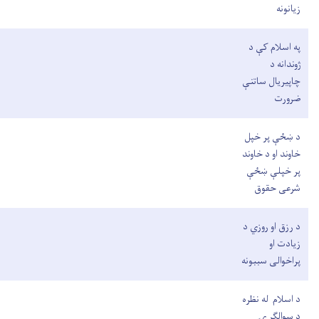
زیانونه
په اسلام کې د
ژوندانه د
چاپیریال ساتنې
ضرورت
د ښځې پر خپل
خاوند او د خاوند
پر خپلې ښځې
شرعی حقوق
د رزق او روزي د
زیادت او
پراخوالی سببونه
د اسلام له نظره
د سوالګر ۍ