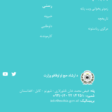
رسنۍ
زمونږ پخوانۍ ویب پاڼه
خبرونه
تاریخچه
داوطلبی
مرکزی ریاستونه
کارموندنه
Youtube
Twitter
د ارشاد حج او اوقافو وزارت
پته:
فیض محمد خان څلورلاری - شهرنو - کابل - افغانستان
شمېره : ۲۵۱ ۱۴ ۲۲ ۲۰(۰)۹۳+
بریښنالیک:
info@mohia.gov.af