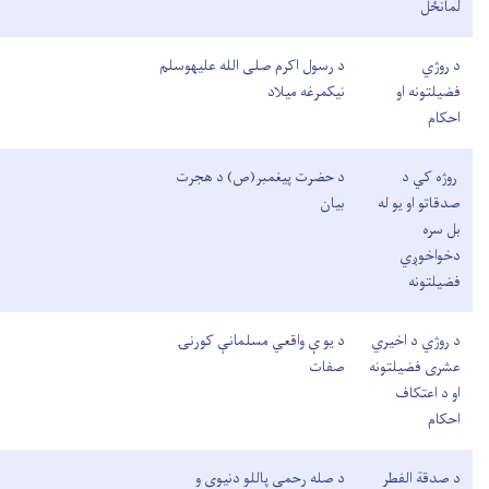
لمانځل
د روژي
د رسول اکرم صلی الله علیهوسلم
فضیلتونه او
نیکمرغه میلاد
احکام
روژه کي د
د حضرت پیغمبر(ص) د هجرت
صدقاتو او یو له
بیان
بل سره
دخواخوږي
فضیلتونه
د روژي د اخیري
د یو ې واقعي مسلمانې کورنۍ
عشری فضیلتونه
صفات
او د اعتکاف
احکام
د صدقة الفطر
د صله رحمی پاللو دنیوی و