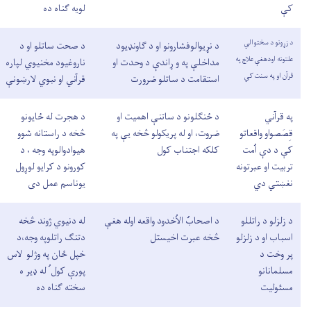
کې
لویه ګناه ده
د زړونو د سختوالي
د نړیوالوفشارونو او د ګاونډیود
د صحت ساتلو او د
علتونه اودهغې علاج په
مداخلې په و ړاندې د وحدت او
ناروغیود مخنیوي لپاره
قرآن او په سنت کي
استقامت د ساتلو ضرورت
قرآني او نبوي لارښونې
په قرآني
د ځنګلونو د ساتنې اهمیت او
د هجرت له ځایونو
قِصَصواو واقعاتو
ضروت، او له پریکولو څخه يې په
څخه د راستانه شوو
کې د دې اُمت
کلکه اجتناب کول
هیوادوالوپه وجه ، د
تربیت او عبرتونه
کورونو د کرایو لوړول
نغښتي دي
یوناسم عمل دی
د زلزلو د راتللو
د اصحابُ الاُخدود واقعه اوله هغې
له دنيوي ژوند څخه
اسباب او د زلزلو
څخه عبرت اخیستل
دتنګ راتلوپه وجه،د
پر وخت د
خپل ځان په وژلو لاس
مسلمانانو
پورې کول ُ له ډیر ه
مسئولیت
سخته ګناه ده