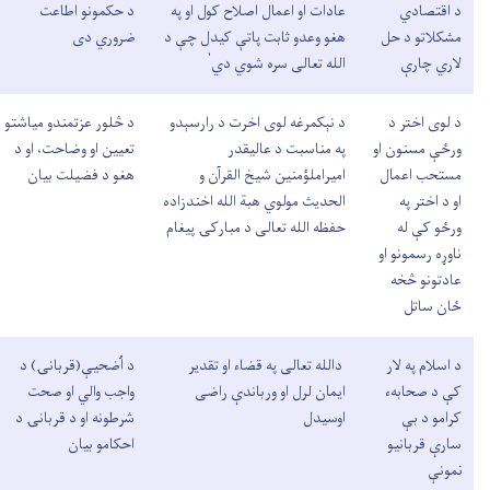
د اقتصادي
عادات او اعمال اصلاح کول او په
د حکمونو اطاعت
مشکلاتو د حل
هغو وعدو ثابت پاتې کیدل چې د
ضروري دی
لاري چارې
الله تعالی سره شوي دي ٰ
د لوی اختر د
د نېکمرغه لوی اخرت د رارسېدو
د څلور عزتمندو مياشتو
ورځې مسنون او
په مناسبت د عالیقدر
تعیین او وضاحت، او د
مستحب اعمال
امیراملؤمنین شیخ القرآن و
هغو د فضیلت بیان
او د اختر په
الحدیث مولوي هبة الله اخندزاده
ورځو کې له
حفظه الله تعالی د مبارکۍ پیغام
ناوړه رسمونو او
عادتونو څخه
ځان ساتل
د اسلام په لار
دالله تعالی په قضاء او تقدیر
د اُضحیې(قربانۍ) د
کې د صحابهء
ایمان لرل او ورباندې راضی
واجب والي او صحت
کرامو د بې
اوسیدل
شرطونه او د قربانۍ د
سارې قربانیو
احکامو بیان
نمونې