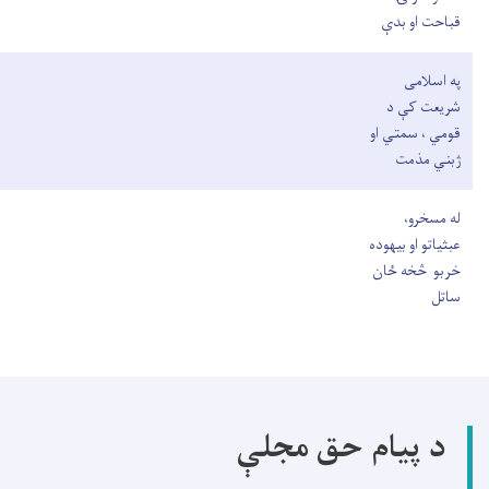
قباحت او بدې
په اسلامی
شریعت کې د
قومي ، سمتي او
ژبني مذمت
له مسخرو،
عبثیاتو او بیهوده
خربو څخه ځان
ساتل
د پیام حق مجلې