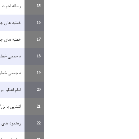
15
رساله اخوت
16
خطبه های جم
17
خطبه های جم
18
د جمعی خطبی
19
د جمعی خطبی
20
امام اعظم ابو 
21
آشنایی با بزر
22
رهنمود های ن