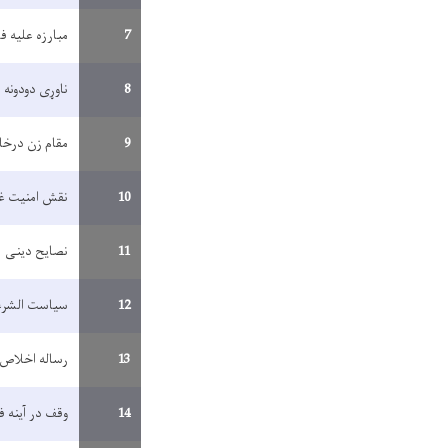
7
مبارزه علیه ف
8
ناوړی دودونه
9
مقام زن درخان
10
نقش امنیت غ
11
نصایح دینی
12
سیاست الشرع
13
رساله اخلاص
14
وقف در آینه ف