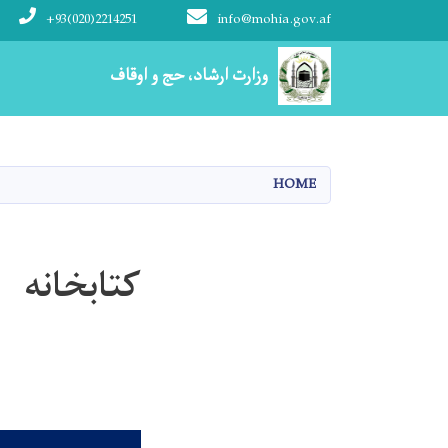
+93(020)2214251
info@mohia.gov.af
Main navigation
وزارت ارشاد، حج و اوقاف
HOME
کتابخانه