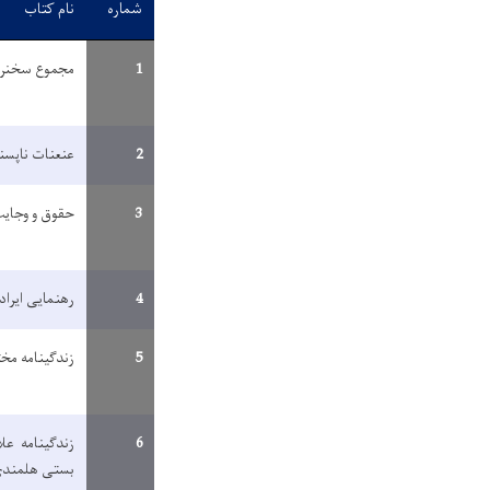
شماره
نام کتاب
1
مجموع سخنرا
2
عنعنات ناپسن
3
حقوق و وجایب
4
رهنمایی ایراد
5
زندگینامه مخ
6
زندگینامه عل
بستی هلمند