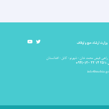
Youtube
Twitter
وزارت ارشاد حج و اوقاف
راهی فیض محمد خان - شهرنو - کابل - افغانستان
۰)۹۳+