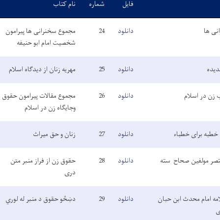
فایل
شماره
نام کتاب
نی ها
دانلود
24
مجموع سخنرانی ها پیرامون
شخصیت امام ابو حنیفه
دیده
دانلود
25
مهریه زنان از دیدگاه اسلام
 زن در اسلام
دانلود
26
مجموع مقالات پیرامون حقوق
وجایگاه زن در اسلام
 خطبه برای خطباء
دانلود
27
زنان و حق میراث
تصر مولفین صحاح سته
دانلود
28
حقوق زن از فراز منبر متن
دری
امه امام محدث ابن حبان
دانلود
29
دښڅو حقوق د منبر له لوري
ی