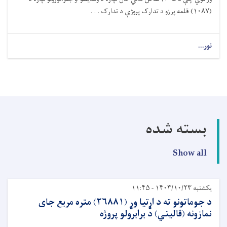
(
۱۰۸۷)
قلمه پرزو د تدارک پروژې د تدارک . . .
نور...
بسته شده
Show all
یکشنبه ۱۴۰۳/۱۰/۲۳ - ۱۱:۴۵
د جوماتونو ته د اړتیا وړ (۲۶۸۸۱) متره مربع جای
نمازونه (قالیني) د برابرولو پروژه