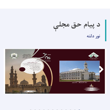
د پیام حق مجلې
نور دلته