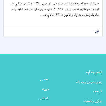
د ارشاد، حج او اوقافو وزارت په پام کې لري چې د (
۱۴۰۳
هـ ش) مالي کال
لپاره د جوماتونو ته د اړتیا وړ (
۲۶۸۸۱)
متره مربع جای نمازونه (قالیني) د
برابرولو پروژه د تدارکاتو قانون د (
۴۳)
مادې د . . .
نور...
زمونږ په اړه
رسنۍ
زمونږ پخوانۍ ویب پاڼه
خبرونه
تاریخچه
داوطلبی
مرکزی ریاستونه