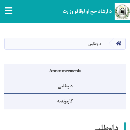
tion
د ارشاد حج او اوقافو وزارت
اصلي
منځپانګه
دانګل
کور
داوطلبی
Announcements menu
Announcements
داوطلبی
کارموندنه
داوطلبی