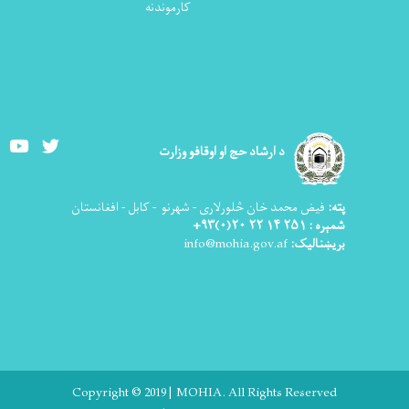
کارموندنه
Youtube
Twitter
د ارشاد حج او اوقافو وزارت
پته:
فیض محمد خان څلورلاری - شهرنو - کابل - افغانستان
شمېره : ۲۵۱ ۱۴ ۲۲ ۲۰(۰)۹۳+
بریښنالیک:
info@mohia.gov.af
Copyright © 2019 | MOHIA. All Rights Reserved