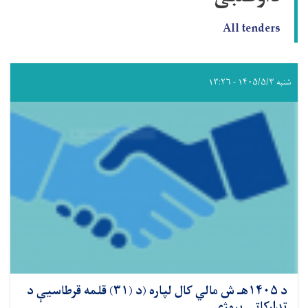
All tenders
شنبه ۱۴۰۵/۵/۳ - ۱۳:۲۶
د ۱۴۰۵هـ ش مالي کال لپاره (د (۳۱) قلمه قرطاسیې د
تدارکاتي پروژې