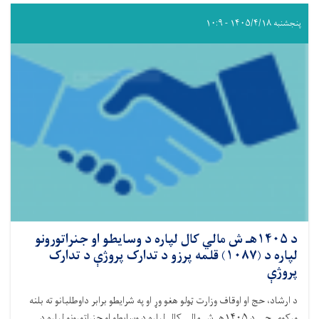
پنجشنبه ۱۴۰۵/۴/۱۸ - ۱۰:۹
د ۱۴۰۵هـ ش مالي کال لپاره د وسایطو او جنراتورونو
لپاره د (۱۰۸۷) قلمه پرزو د تدارک پروژې د تدارک
پروژې
د ارشاد، حج او اوقاف وزارت ټولو هغو وړ او په شرایطو برابر داوطلبانو ته بلنه
ورکوي چې د
۱۴۰۵
هـ ش مالي کال لپاره د وسایطو او جنراتورونو لپاره د