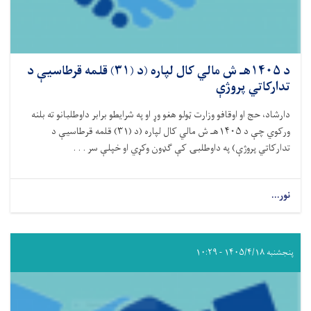
د ۱۴۰۵هـ ش مالي کال لپاره (د (۳۱) قلمه قرطاسیې د
تدارکاتي پروژې
دارشاد، حج او اوقافو وزارت ټولو هغو وړ او په شرایطو برابر داوطلبانو ته بلنه
ورکوي چې د
۱۴۰۵
هـ ش مالي کال لپاره (د (
۳۱)
قلمه قرطاسیې د
تدارکاتي پروژې) په داوطلبۍ کې ګډون وکړي او خپلې سر . . .
نور...
پنجشنبه ۱۴۰۵/۴/۱۸ - ۱۰:۲۹