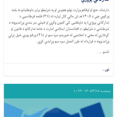
دارشاد، حج او اوقافو وزارت ټولو هغو وړ او په شرایطو برابر داوطلبانو ته بلنه
ورکوي چې د
۱۴۰۵
هـ ش مالي کال لپاره (د (
۳۱)
قلمه قرطاسیې د
تدارکاتي پروژې) په داوطلبۍ کې ګډون وکړي او خپلې سر بندې وړاندیزونه د
شرطنامې د شرایطو، د افغانستان اسلامي امارت د عامه تدارکاتو د قانون او
کړنلارې له مخې د اعلامیې له خپریدو سره سم تر (
۲۱)
ورځو پورې خپل تړلي
وړاندیزونه د قرارداد له طرز العمل سره سم وړاندې کړي.
تاسو . . .
نور...
پنجشنبه ۱۴۰۵/۴/۱۸ - ۱۰:۲۹