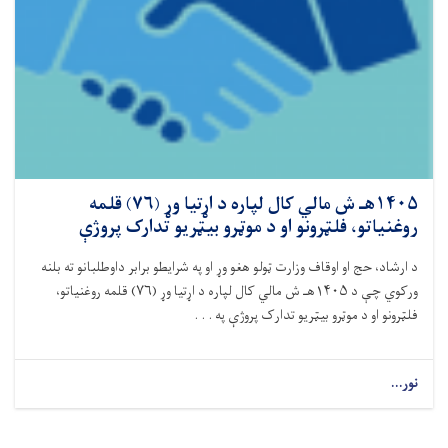
۱۴۰۵هـ ش مالي کال لپاره د اړتیا وړ (۷۶) قلمه
روغنیاتو، فلټرونو او د موټرو بیټریو تدارک پروژې
د ارشاد، حج او اوقاف وزارت ټولو هغو وړ او په شرایطو برابر داوطلبانو ته بلنه
ورکوي چې د
۱۴۰۵
هـ ش مالي کال لپاره د اړتیا وړ (
۷۶)
قلمه روغنیاتو،
فلټرونو او د موټرو بیټریو تدارک پروژې په . . .
نور...