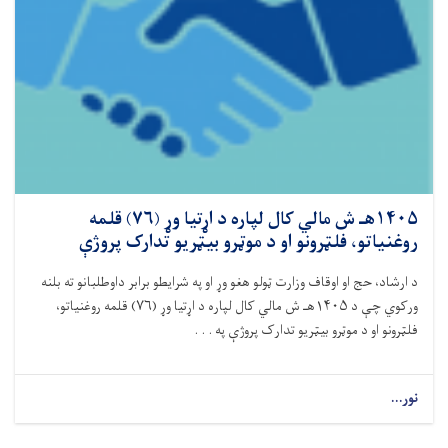
۱۴۰۵هـ ش مالي کال لپاره د اړتیا وړ (۷۶) قلمه
روغنیاتو، فلټرونو او د موټرو بیټریو تدارک پروژې
د ارشاد، حج او اوقاف وزارت ټولو هغو وړ او په شرایطو برابر داوطلبانو ته بلنه
ورکوي چې د
۱۴۰۵
هـ ش مالي کال لپاره د اړتیا وړ (
۷۶)
قلمه روغنیاتو،
فلټرونو او د موټرو بیټریو تدارک پروژې په . . .
نور...