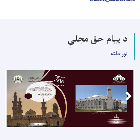
د پیام حق مجلې
نور دلته