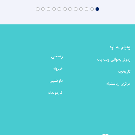
زمونږ په اړه
رسنۍ
زمونږ پخوانۍ ویب پاڼه
خبرونه
تاریخچه
داوطلبی
مرکزی ریاستونه
کارموندنه