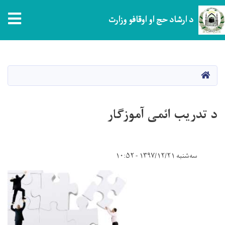
tion
د ارشاد حج او اوقافو وزارت
اصلي
منځپانګه
دانګل
کور
د تدریب ائمی آموزگار
سه‌شنبه ۱۳۹۷/۱۲/۲۱ - ۱۰:۵۲