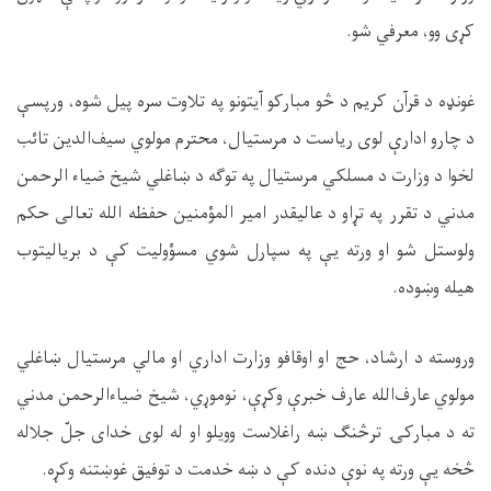
کړی وو، معرفي شو
.
غونډه د قرآن کریم د څو مبارکو آیتونو په تلاوت سره پیل شوه، ورپسې
د چارو ادارې لوی ریاست د مرستیال، محترم مولوي سیف‌الدین تائب
لخوا د وزارت د مسلکي مرستیال په توګه د ښاغلي شیخ ضیاء الرحمن
مدني د تقرر په تړاو د عالیقدر امیر المؤمنین حفظه الله تعالی حکم
ولوستل شو او ورته یې په سپارل شوي مسؤولیت کې د بریالیتوب
هیله وښوده
.
وروسته د ارشاد، حج او اوقافو وزارت اداري او مالي مرستیال ښاغلي
مولوي عارف‌الله عارف خبرې وکړې، نوموړي، شیخ ضیاءالرحمن مدني
ته د مبارکۍ ترڅنګ ښه راغلاست وویلو او له لوی خدای جلّ جلاله
څخه یې ورته په نوې دنده کې د ښه خدمت د توفیق غوښتنه وکړه
.