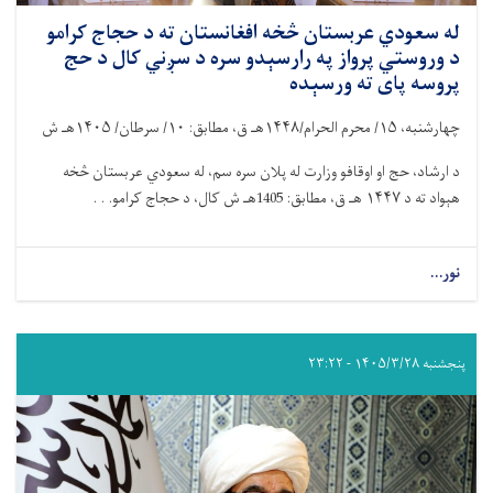
له سعودي عربستان څخه افغانستان ته د حجاج کرامو
د وروستي پرواز په رارسېدو سره د سږني کال د حج
پروسه پای ته ورسېده
چهارشنبه،
۱۵/
محرم الحرام/
۱۴۴۸
هـ ق، مطابق:
۱۰/
سرطان/
۱۴۰۵
هـ ش
د ارشاد، حج او اوقافو وزارت له پلان سره سم، له سعودي عربستان څخه
هېواد ته د
۱۴۴۷
هـ ق، مطابق: 1405هـ ش کال، د حجاج کرامو. . .
نور...
پنجشنبه ۱۴۰۵/۳/۲۸ - ۲۳:۲۲