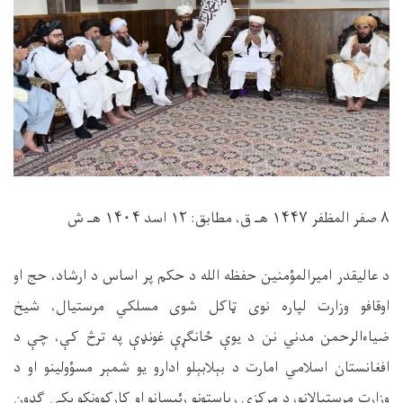
۸
صفر المظفر ۱۴۴۷ هـ ق، مطابق: ۱۲ اسد ۱۴۰۴ هـ ش
د عاليقدر امیرالمؤمنین حفظه ‌الله د حکم پر اساس د ارشاد، حج او
اوقافو وزارت لپاره نوی ټاکل شوی مسلکي مرستیال، شیخ
ضیاءالرحمن مدني نن د یوې ځانګړې غونډې په ترڅ کې، چې د
افغانستان اسلامي امارت د بېلابېلو ادارو یو شمېر مسؤولینو او د
وزارت مرستیالانو، د مرکزي ریاستونو رئیسانو او کارکوونکو پکې ګډون