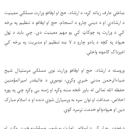
ښاغلي عارف زیاته کړه؛ د ارشاد، حج او اوقافو وزارت مسلکي معینیت
د ارشادي او د دیني چارو د انسجام، حج او اوقافو د تنظیم په برخه
کې د وزارت په چوکاټ کې یو مهم معینیت دی، چې باید د ټول
هېواد په کچه د یادو چارو د لا ښه تنظیم او مدیریت په برخه کې
اغېزناک ګامونه واخلي
.
وروسته د ارشاد، حج او اوقافو وزارت نوی مسلکي مرستیال شیخ
ضیاءالرحمن مدني خبرې وکړې؛ نوموړي د عاليقدر امیرالمؤمنین
حفظه الله تعالی له باور څخه مننه وکړه او ژمنه یې وکړه چې په پوره
اخلاص، صداقت او توان سره به ورسپارل شوې دنده او د اسلام مبارک
دین او هېوادوالو خدمت ترسره کوي
.
د غونډې په لړ کې د اسلامي امارت یو شمېر مسؤولینو خبرې وکړې او