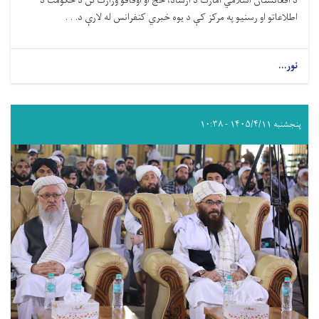
د افغانستان اسلامي امارت د ارشاد، حج او اوقافو وزارت نن د حکومت د
اطلاعاتو او رسنیو په مرکز کې د یوه خبري کنفرانس له لارې د. . .
نور...
پنجشنبه ۱۴۰۵/۴/۱۱ - ۱۰:۳۸