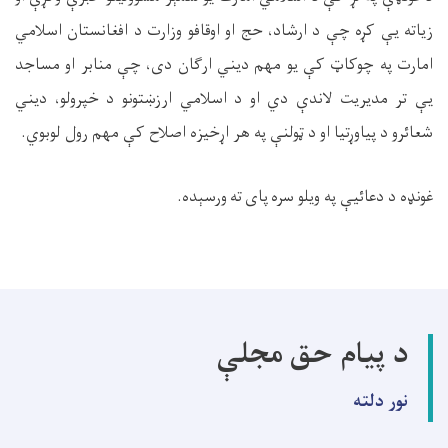
زیاته یې کړه چې د ارشاد، حج او اوقافو وزارت د افغانستان اسلامي
امارت په چوکاټ کې یو مهم دیني ارګان دی، چې منابر او مساجد
یې تر مدیریت لاندې دي او د اسلامي ارزښتونو د خپرولو، دیني
شعائرو د پیاوړتیا او د ټولنې په هر اړخیزه اصلاح کې مهم رول لوبوي
.
غونډه د دعائیې په ویلو سره پای ته ورسېده
.
د پیام حق مجلې
نور دلته