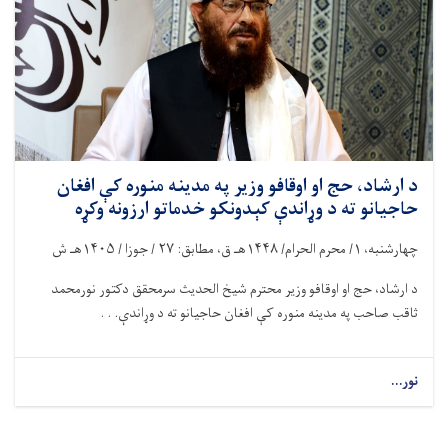
د ارشاد، حج او اوقافو وزیر په مدینه منوره کې افغان
حاجیانو ته د وړاندې کېدونکو خدماتو ارزونه وکړه
چهارشنبه،
۱/
محرم الحرام/
۱۴۴۸
هـ ق، مطابق:
۲۷ /
جوزا /
۱۴۰۵
هـ ش
د ارشاد، حج او اوقافو وزیر محترم شیخ الحدیث سرمحقق دکتور نورمحمد
ثاقب صاحب په مدینه منوره کې افغان حاجیانو ته د وړاندې. . .
نور...