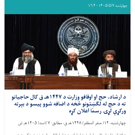
چهارشنبه ۱۴۰۵/۵/۷ - ۱۶:۴
د ارشاد، حج او اوقافو وزارت د ۱۴۴۷هـ ق کال حاجیانو
ته د حج له لګښتونو څخه د اضافه شوو پیسو د بېرته
ورکړې لړۍ رسمًا اعلان کړه
چهارشنبه،
۱۴/
صفر المظفر/
۱۴۴۸
هـ ق، مطابق:
۷ /
اسد/
۱۴۰۵
هـ ش