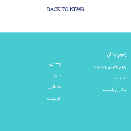
BACK TO NEWS
زمونږ په اړه
رسنۍ
زمونږ پخوانۍ ویب پاڼه
خبرونه
تاریخچه
داوطلبی
مرکزی ریاستونه
کارموندنه