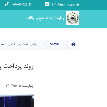
+93(020)2214251
info@mohia.gov.af
Main navigation
وزارت ارشاد، حج و اوقاف
HOME
NEWS
روند پرداخت پول اضافی از مصا
روند پرداخت پ
چهارشنبه ۱۴۰۴/۵/۱۵ - ۹:۳۱