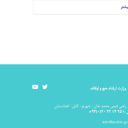
یشتر
Youtube
Twitter
وزارت ارشاد حج و اوقاف
راهی فیض محمد خان - شهرنو - کابل - افغانستان
۰)۹۳+