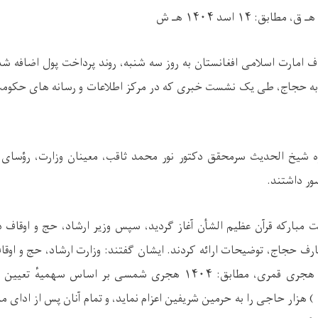
هـ ق، مطابق:
۱۴
اسد
۱۴۰۴
هـ ش
اف امارت اسلامی افغانستان به روز سه شنبه، روند پرداخت پول‌ اضافه
 حجاج، طی یک نشست خبری که در مرکز اطلاعات و رسانه های حکومت دا
 شیخ الحدیث سرمحقق دکتور نور محمد ثاقب، معینان وزارت، رؤسای
ور داشتند.
 مبارکه قرآن عظیم الشأن آغاز گردید، سپس وزیر ارشاد، حج و اوقاف د
ف حجاج، توضیحات ارائه کردند. ایشان گفتند: وزارت ارشاد، حج و اوقا
جری قمری، مطابق:
۱۴۰۴
هجری شمسی بر اساس سهمیهٔ تعیین ش
هزار حاجی را به حرمین شریفین اعزام نماید، و تمام آنان پس از ادای 