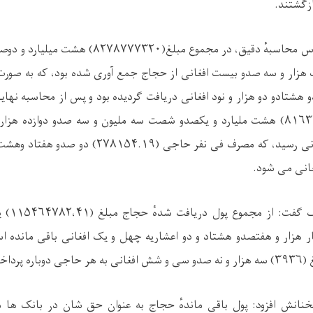
زگشتند.
ساس محاسبهٔ دقیق، در مجموع مبلغ(
۸۲۷۸۷۷۷۳۲۰)
هشت میلیارد و دوص
زار و سه صدو بیست افغانی از حجاج جمع ‌آوری شده بود، که به صورت
 هشتادو دو هزار و نود افغانی دریافت گردیده بود و پس از محاسبه نه
۸۱۶۳
هشت ملیارد و یکصدو شصت سه ملیون و سه صدو دوازده هزا
غانی رسید، که مصرف فی نفر حاجی (
۲۷۸۱۵۴.۱۹)
دو صدو هفتاد وهشت 
غانی می شود.
اف گفت: از مجموع پول دریافت شدهٔ حجاج مبلغ (
۱۱۵۴۶۴۷۸۲،۴۱)
ی
زار و هفتصدو هشتاد و دو اعشاریه چهل و یک افغانی باقی مانده ا
 (
۳۹۳۶)
سه هزار و نه صدو سی و شش افغانی به هر حاجی دوباره پرداخ
خنانش افزود: پول باقی ماندهٔ حجاج به عنوان حق‌ شان در بانک ها 