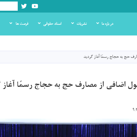
Twitter
Youtube
Search
در باره ما
نشریات
اسناد حقوقی
فرصت ها
Skip
to
main
رف حج به حجاج رسمًا آغاز گردید
content
ول اضافی از مصارف حج به حجاج رسمًا آغاز 