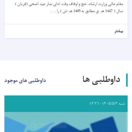
مقام عالی وزارت ارشاد، حج و اوقاف وقت ادای نماز عید اضحی (قربان )
سال ( 1447 هـ .ق مطابق به 1405 هـ -ش ) را . . .
بیشتر
داوطلبی ها
داوطلبی های موجود
شنبه ۱۴۰۵/۵/۳ - ۱۳:۲۶