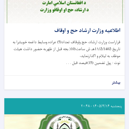
اطلاعیه وزارت ارشاد حج و اوقاف
قراراست وزارت ارشاد، حج واوقاف تعداد(5) عراده وسایط داغمه خویشرا به
تاریخ 1۱/۵/140۵هـ ش ساعت(10( بجه قبل از ظهربه حضور داشت هیئت
موظف به لیلام و اگذارنماید،
نوت : پول تضمین (15)فیصد قبل . . .
بیشتر
پنجشنبه ۱۴۰۵/۳/۱۴ - ۲۰:۴۸