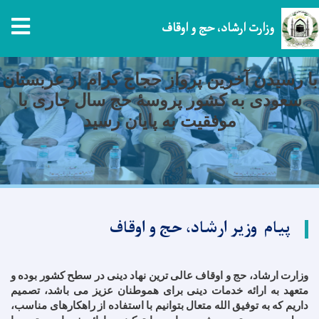
tion
وزارت ارشاد، حج و اوقاف
Skip
ن
to
main
وزارت ارشاد، حج و اوقاف، روندِ بازپردا
content
پول ‌های اضافی از مصارف حج را به حجا
سال
۱۴۴۷
هجری قمری رسماً اعلان کرد
پیام وزیر ارشاد، حج و اوقاف
وزارت ارشاد، حج و اوقاف عالی ترین نهاد دینی در سطح کشور بوده و
متعهد به ارائه خدمات دینی برای هموطنان عزیز می باشد، تصمیم
داریم که به توفیق الله متعال بتوانیم با استفاده از راهکارهای مناسب،